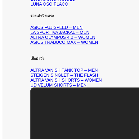
LUNA OSO FLACO
รองเท้าวิ่งเทรล
ASICS FUJISPEED – MEN
LA SPORTIVA JACKAL – MEN
ALTRA OLYMPUS 4.0 – WOMEN
ASICS TRABUCO MAX – WOMEN
เสื้อผ้าวิ่ง
ALTRA VANISH TANK TOP – MEN
STEIGEN SINGLET – THE FLASH
ALTRA VANISH SHORTS – WOMEN
UD VELUM SHORTS – MEN