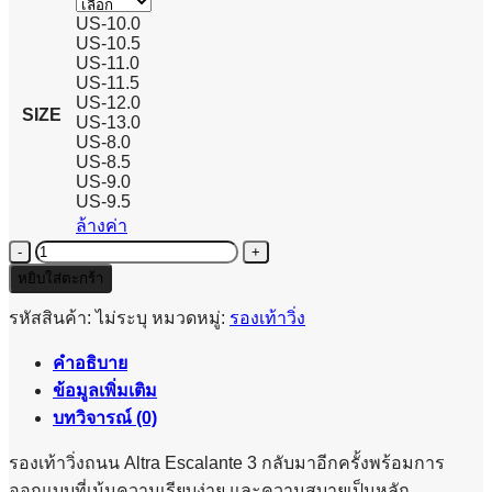
US-10.0
US-10.5
US-11.0
US-11.5
US-12.0
SIZE
US-13.0
US-8.0
US-8.5
US-9.0
US-9.5
ล้างค่า
จำนวน
ALTRA
หยิบใส่ตะกร้า
ESCALANTE
3
รหัสสินค้า:
ไม่ระบุ
หมวดหมู่:
รองเท้าวิ่ง
-
MEN
คำอธิบาย
ชิ้น
ข้อมูลเพิ่มเติม
บทวิจารณ์ (0)
รองเท้าวิ่งถนน Altra Escalante 3 กลับมาอีกครั้งพร้อมการ
ออกแบบที่เน้นความเรียบง่าย และความสบายเป็นหลัก