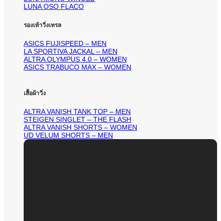
LUNA OSO FLACO
รองเท้าวิ่งเทรล
ASICS FUJISPEED – MEN
LA SPORTIVA JACKAL – MEN
ALTRA OLYMPUS 4.0 – WOMEN
ASICS TRABUCO MAX – WOMEN
เสื้อผ้าวิ่ง
ALTRA VANISH TANK TOP – MEN
STEIGEN SINGLET – THE FLASH
ALTRA VANISH SHORTS – WOMEN
UD VELUM SHORTS – MEN