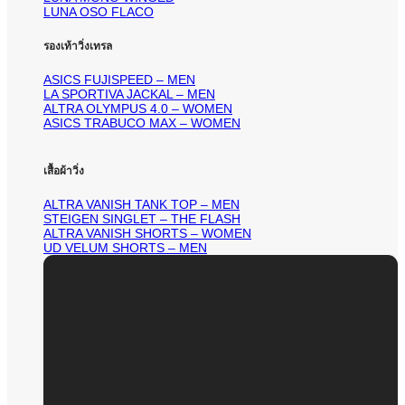
LUNA OSO FLACO
รองเท้าวิ่งเทรล
ASICS FUJISPEED – MEN
LA SPORTIVA JACKAL – MEN
ALTRA OLYMPUS 4.0 – WOMEN
ASICS TRABUCO MAX – WOMEN
เสื้อผ้าวิ่ง
ALTRA VANISH TANK TOP – MEN
STEIGEN SINGLET – THE FLASH
ALTRA VANISH SHORTS – WOMEN
UD VELUM SHORTS – MEN