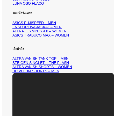
LUNA OSO FLACO
รองเท้าวิ่งเทรล
ASICS FUJISPEED – MEN
LA SPORTIVA JACKAL – MEN
ALTRA OLYMPUS 4.0 – WOMEN
ASICS TRABUCO MAX – WOMEN
เสื้อผ้าวิ่ง
ALTRA VANISH TANK TOP – MEN
STEIGEN SINGLET – THE FLASH
ALTRA VANISH SHORTS – WOMEN
UD VELUM SHORTS – MEN