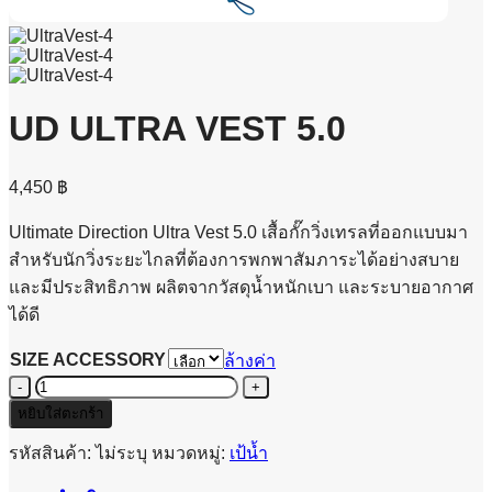
UD ULTRA VEST 5.0
4,450
฿
Ultimate Direction Ultra Vest 5.0 เสื้อกั๊กวิ่งเทรลที่ออกแบบมา
สำหรับนักวิ่งระยะไกลที่ต้องการพกพาสัมภาระได้อย่างสบาย
และมีประสิทธิภาพ ผลิตจากวัสดุน้ำหนักเบา และระบายอากาศ
ได้ดี
SIZE ACCESSORY
ล้างค่า
จำนวน
UD
หยิบใส่ตะกร้า
ULTRA
VEST
รหัสสินค้า:
ไม่ระบุ
หมวดหมู่:
เป้น้ำ
5.0