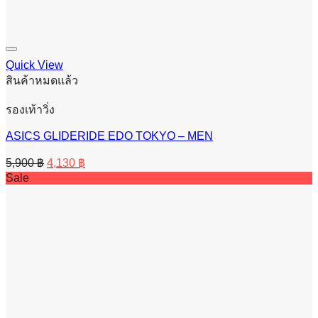
Quick View
สินค้าหมดแล้ว
รองเท้าวิ่ง
ASICS GLIDERIDE EDO TOKYO – MEN
Original
Current
5,900
฿
4,130
฿
price
price
Sale
was:
is:
5,900 ฿.
4,130 ฿.