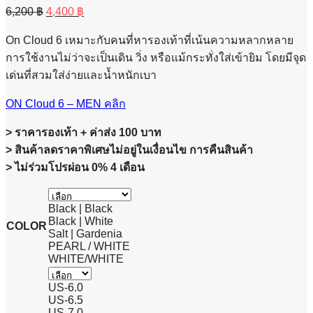
Original
Current
6,200
฿
4,400
฿
price
price
was:
is:
On Cloud 6 เหมาะกับคนที่หารองเท้าที่เน้นความหลากหลาย
6,200 ฿.
4,400 ฿.
การใช้งานไม่ว่าจะเป็นเดิน วิ่ง หรือแม้กระทั่งใส่เข้ายิม โดยมีจุด
เด่นที่สวมใส่ง่ายและน้ำหนักเบา
ON Cloud 6 – MEN คลิก
> ราคารองเท้า + ค่าส่ง 100 บาท
> สินค้าลดราคาพิเศษไม่อยู่ในเงื่อนไข การคืนสินค้า
> ไม่ร่วมโปรผ่อน 0% 4 เดือน
Black | Black
Black | White
COLOR
Salt | Gardenia
PEARL / WHITE
WHITE/WHITE
US-6.0
US-6.5
US-7.0