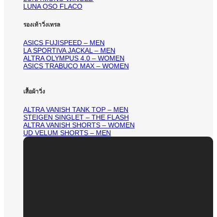
LUNA OSO FLACO
รองเท้าวิ่งเทรล
ASICS FUJISPEED – MEN
LA SPORTIVA JACKAL – MEN
ALTRA OLYMPUS 4.0 – WOMEN
ASICS TRABUCO MAX – WOMEN
เสื้อผ้าวิ่ง
ALTRA VANISH TANK TOP – MEN
STEIGEN SINGLET – THE FLASH
ALTRA VANISH SHORTS – WOMEN
UD VELUM SHORTS – MEN